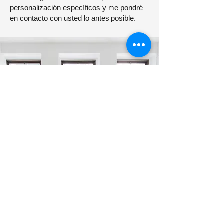
personalización específicos y me pondré
en contacto con usted lo antes posible.
¿Preguntas? Contáctenos
hoy, nuestro equipo
siempre está listo para
ayudar.
Contacto
Shenzhen Cosmobattery Technology CO.,
Ltd.
Tel:
0755-23579952
Mail:
info@cosmobattery.com
Add: Building B1, Huayuan Science and
Technology Innovation Park, No. 164,